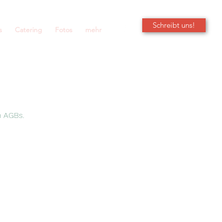
Schreibt uns!
s
Catering
Fotos
mehr
n AGBs.