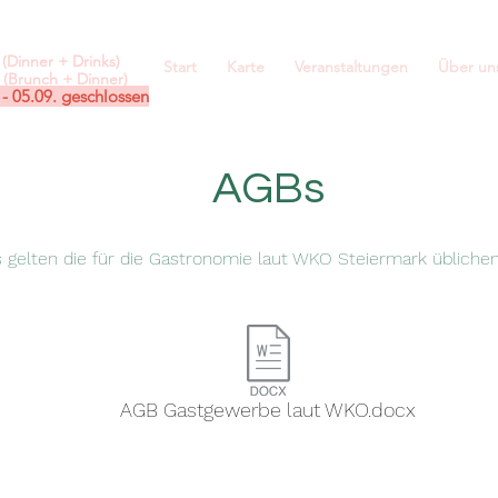
(Dinner + Drinks)
Start
Karte
Veranstaltungen
Über un
(Brunch + Dinner)
 - 05.09. geschlossen
AGBs
s gelten die für die Gastronomie laut WKO Steiermark übliche
AGB Gastgewerbe laut WKO.docx