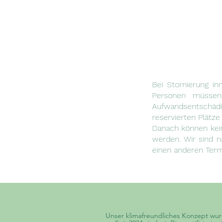
Bei Stornierung in
Personen müssen 
Aufwandsentschädi
reservierten Plätz
Danach können kein
werden. Wir sind n
einen anderen Term
Unser klimafreundliches Konzept wur