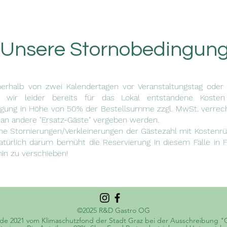
Unsere Stornobedingun
nerhalb von zwei Kalendertagen vor Veranstaltungstag oder
wir leider bereits für das Lokal entstandene Kosten
gung in Höhe von 50% der Bestellsumme zzgl. MwSt. verrech
e an andere "Ersatz-Gäste" vergeben werden.
e Stornierungen/Verkleinerungen der Gästezahl mit Kostenrü
atürlich darum bemüht die Reservierung in diesem Falle in 
in zu verschieben!
©2025 R&D Gastro OG
de 2021 vom Klimaschutzfond der Stadt Graz bei der Ausschreibung "C