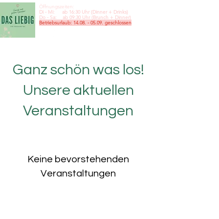
Öffnungszeiten:
Di - Mi: ab 16:30 Uhr (Dinner + Drinks)
Do - Sa: ab 09:30
Uhr (Brunch + Dinner)
Betriebsurlaub:
14.08. - 05.09
. geschlossen
Ganz schön was los!
Unsere aktuellen
Veranstaltungen
Keine bevorstehenden
Veranstaltungen