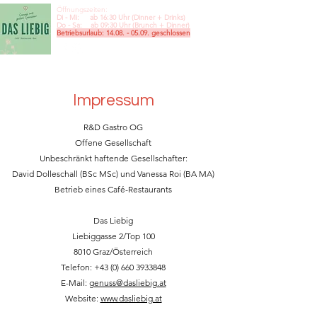
Öffnungszeiten:
Di - Mi: ab 16:30 Uhr (Dinner + Drinks)
Do - Sa: ab 09:30
Uhr (Brunch + Dinner)
Betriebsurlaub:
14.08. - 05.09
. geschlossen
Impressum
R&D Gastro OG
Offene Gesellschaft
Unbeschränkt haftende Gesellschafter:
David Dolleschall (BSc MSc) und Vanessa Roi (BA MA)
Betrieb eines Café-Restaurants
Das Liebig
Liebiggasse 2/Top 100
8010 Graz/Österreich
Telefon:
+43 (0) 660 3933848
E-Mail:
genuss@dasliebig.at
Website:
www.dasliebig.at