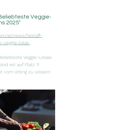
"Beliebteste Veggie-
hs 2025"
com/at/news/falstaff-
e-veggie-lokal-
"Beliebteste Veggie-Lokale
ind wir auf Platz 11
st vom Voting zu wissen!