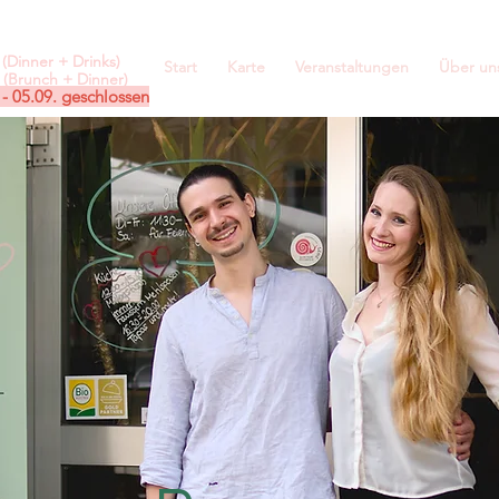
(Dinner + Drinks)
Start
Karte
Veranstaltungen
Über un
(Brunch + Dinner)
 - 05.09. geschlossen