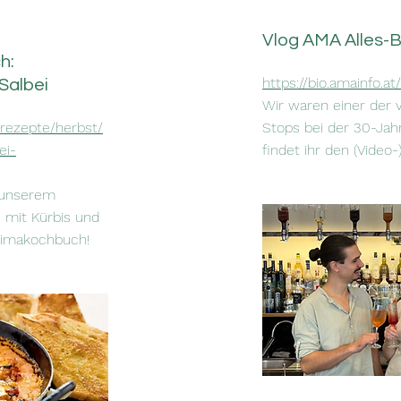
Vlog AMA Alles-B
h:
https://bio.amainfo.at
Salbei
Wir waren einer der 
rezepte/herbst/
Stops bei der 30-Jah
ei-
findet ihr den (Video-
n unserem
 mit Kürbis und
Klimakochbuch!