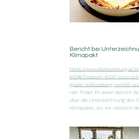
Bericht bei Unterzeichn
Klimapakt
https://www.kleinezeitung.at/s
612967/warum-4000-euro-sch
grazer-schlossberg-verteilt-w
Hier findet ihr einen Bericht de
über die Unterzeichnung des G
Klimapakts, wo wir natürlich d