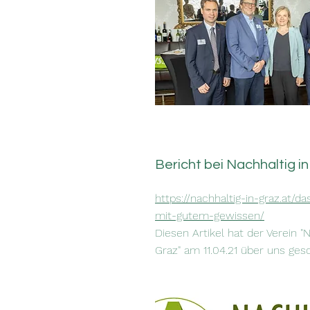
Bericht bei Nachhaltig i
https://nachhaltig-in-graz.at/da
mit-gutem-gewissen/
Diesen Artikel hat der Verein "N
Graz" am 11.04.21 über uns ges