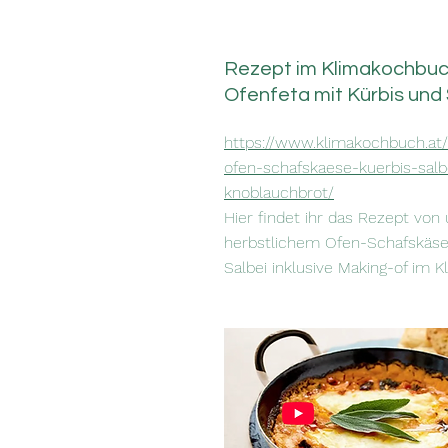
Rezept im Klimakochbuc
Ofenfeta mit Kürbis und 
https://www.klimakochbuch.at/
ofen-schafskaese-kuerbis-salb
knoblauchbrot/
Hier findet ihr das Rezept vo
herbstlichem Ofen-Schafskäse
Salbei inklusive Making-of im 