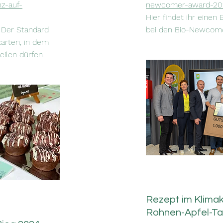
nz-auf-
newcomer-award-20
Hier findet ihr einen
m Der Standard
bei den Bio-Newcom
arten, in dem
eilen dürfen.
Rezept im Klima
Rohnen-Apfel-Ta