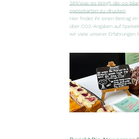
384/was-es-bringt-die-co-bila
speisekarten-zu-drucken
Hier findet ihr einen Beitrag i
über CO2-Angaben auf Speisek
wir viele unserer Erfahrungen t