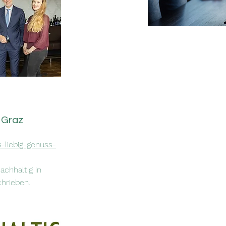
n Graz
s-liebig-genuss-
achhaltig in
chrieben.