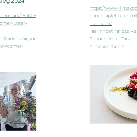
ieg 2024
https://www.klimakoc
teiermark/185528
ohnen-apfel-tatar-mi
comer-unter-
marinade/
Hier findet ihr das 
er Kleinen Zeigung
Rohnen-Apfel-Tarar in
-Newcomer-
Klimakochbuch!