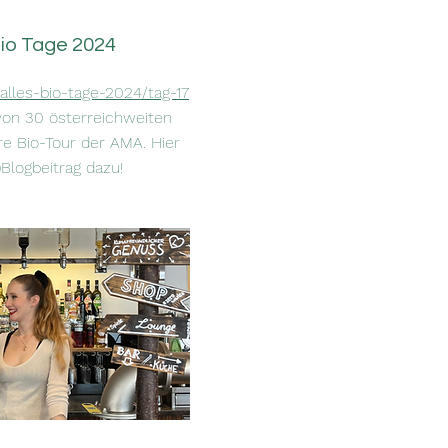
io Tage 2024
/alles-bio-tage-2024/tag-17
von 30 österreichweiten
re Bio-Tour der AMA. Hier
)Blogbeitrag dazu!