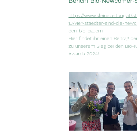
Bericht Bio-Newcomer-S
https://www.kleinezeitung.at/s
13/vier-staedter-sind-die-new
den-bio-bauern
Hier findet ihr einen Beitrag d
zu unserem Sieg bei den Bio
Awards 2024!