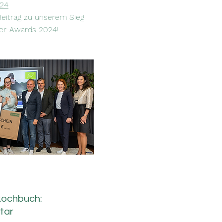
24
 Beitrag zu unserem Sieg
er-Awards 2024!
kochbuch:
tar