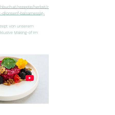
hbuch.at/rezepte/herbst/r
t-dijonsenf-balsamessig-
Rezept von unserem
klusive Making-of im