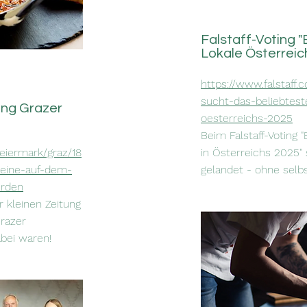
Falstaff-Voting 
Lokale Österreic
https://www.falstaff.
sucht-das-beliebtest
ung Grazer
oesterreichs-2025
Beim Falstaff-Voting 
teiermark/graz/18
in Österreichs 2025" s
eine-auf-dem-
gelandet - ohne selb
urden
r kleinen Zeitung
razer
abei waren!