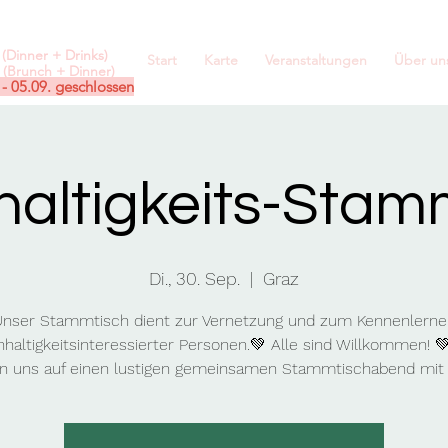
(Dinner + Drinks)
Start
Karte
Veranstaltungen
Über un
(Brunch + Dinner)
 - 05.09. geschlossen
altigkeits-Stam
Di., 30. Sep.
  |  
Graz
nser Stammtisch dient zur Vernetzung und zum Kennenlerne
haltigkeitsinteressierter Personen.💚 Alle sind Willkommen! 
n uns auf einen lustigen gemeinsamen Stammtischabend mit