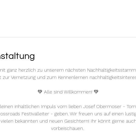
nstaltung
mit ganz herzlich zu unserem nächsten Nachhaltigkeitsstammt
 zur Vernetzung und zum Kennenlernen nachhaltigkeitsinteres
💚 Alle sind Willkommen! 💚
leinen inhaltlichen Impuls vom lieben Josef Obermoser - Toma
rossroads Festivalleiter - geben. Wir freuen uns auf einen lus
ielen bekannten und neuen Gesichtern! Ihr könnt gerne auch
vorbeischauen. 