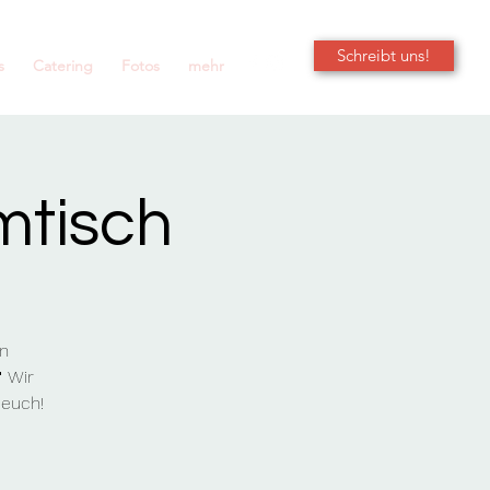
Schreibt uns!
s
Catering
Fotos
mehr
mtisch
n
 Wir
 euch!