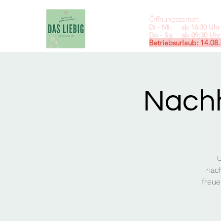
Öffnungszeiten:
Di - Mi: ab 16:30 Uhr 
Do - Sa: ab 09:30
Uhr 
Betriebsurlaub: 14.08.
Nachh
U
nach
freue