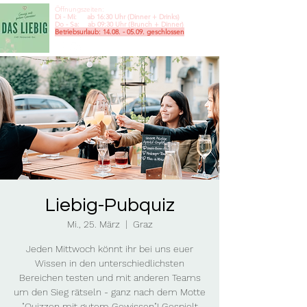
Öffnungszeiten:
Di - Mi: ab 16:30 Uhr (Dinner + Drinks)
Do - Sa: ab 09:30
Uhr (Brunch + Dinner)
Betriebsurlaub:
14.08. - 05.09
. geschlossen
Liebig-Pubquiz
Mi., 25. März
  |  
Graz
Jeden Mittwoch könnt ihr bei uns euer
Wissen in den unterschiedlichsten
Bereichen testen und mit anderen Teams
um den Sieg rätseln - ganz nach dem Motte
"Quizzen mit gutem Gewissen"! Gespielt