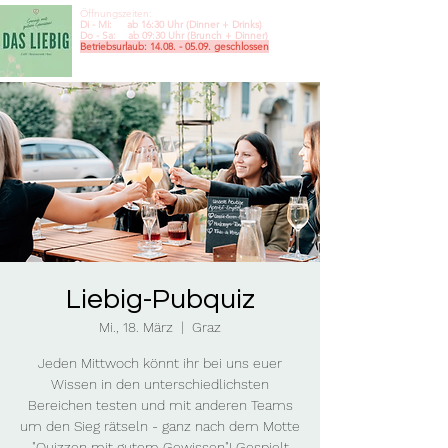
Öffnungszeiten:
Di - Mi: ab 16:30 Uhr (Dinner + Drinks)
Do - Sa: ab 09:30
Uhr (Brunch + Dinner)
Betriebsurlaub:
14.08. - 05.09
. geschlossen
Liebig-Pubquiz
Mi., 18. März
  |  
Graz
Jeden Mittwoch könnt ihr bei uns euer
Wissen in den unterschiedlichsten
Bereichen testen und mit anderen Teams
um den Sieg rätseln - ganz nach dem Motte
"Quizzen mit gutem Gewissen"! Gespielt