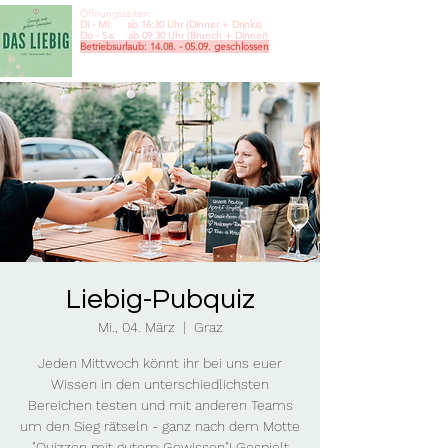
Öffnungszeiten:
Di - Mi: ab 16:30 Uhr (Dinner + Drinks)
Do - Sa: ab 09:30
Uhr (Brunch + Dinner)
Betriebsurlaub:
14.08. - 05.09
. geschlossen
Liebig-Pubquiz
Mi., 04. März
  |  
Graz
Jeden Mittwoch könnt ihr bei uns euer
Wissen in den unterschiedlichsten
Bereichen testen und mit anderen Teams
um den Sieg rätseln - ganz nach dem Motte
"Quizzen mit gutem Gewissen"! Gespielt