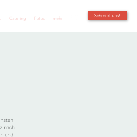
Schreibt uns!
s
Catering
Fotos
mehr
chsten
nz nach
en und