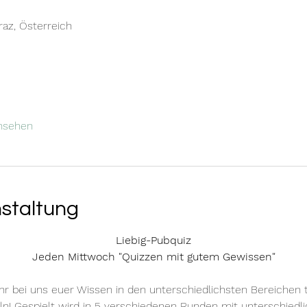
raz, Österreich
ansehen
nstaltung
Liebig-Pubquiz
Jeden Mittwoch "Quizzen mit gutem Gewissen"
hr bei uns euer Wissen in den unterschiedlichsten Bereichen 
n! Gespielt wird in 5 verschiedenen Runden mit unterschiedlic