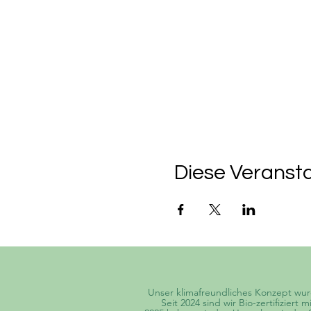
Diese Veransta
Unser klimafreundliches Konzept wur
Seit 2024 sind wir Bio-zertifizier