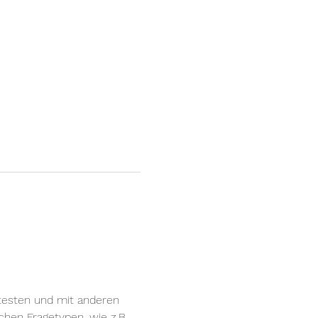
testen und mit anderen 
hen Fragetypen, wie z.B. 