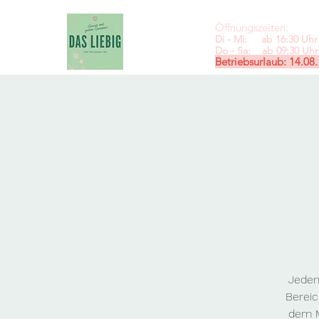
Öffnungszeiten:
Di - Mi: ab 16:30 Uhr 
Do - Sa: ab 09:30
Uhr 
Betriebsurlaub: 14.08.
Jeden
Bereic
dem M