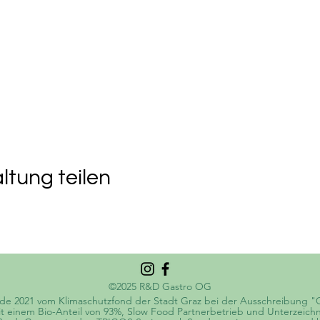
ltung teilen
©2025 R&D Gastro OG
de 2021 vom Klimaschutzfond der Stadt Graz bei der Ausschreibung "C
t mit einem Bio-Anteil von 93%, Slow Food Partnerbetrieb und Unterzeic