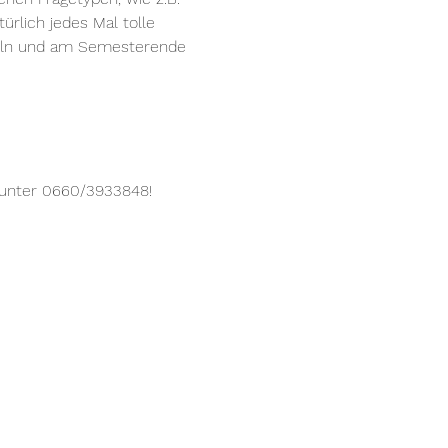
rlich jedes Mal tolle 
eln und am Semesterende 
h unter 0660/3933848! 