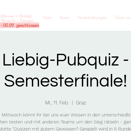
(Dinner + Drinks)
Start
Karte
Veranstaltungen
Über un
(Brunch + Dinner)
 - 05.09. geschlossen
Liebig-Pubquiz -
Semesterfinale!
Mi., 11. Feb.
  |  
Graz
 Mittwoch könnt ihr bei uns euer Wissen in den unterschiedli
hen testen und mit anderen Teams um den Sieg rätseln - ga
otte "Quizzen mit gutem Gewissen"! Gespielt wird in 5 Rund