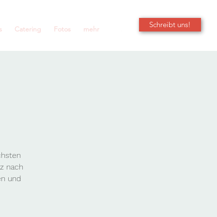
Schreibt uns!
s
Catering
Fotos
mehr
chsten
nz nach
en und