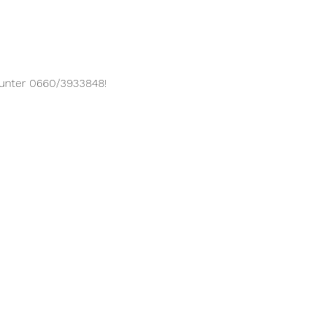
h unter 0660/3933848! 