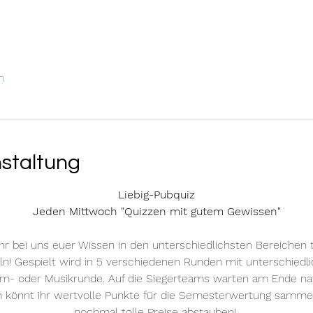
n
nstaltung
Liebig-Pubquiz
Jeden Mittwoch "Quizzen mit gutem Gewissen"
hr bei uns euer Wissen in den unterschiedlichsten Bereichen 
n! Gespielt wird in 5 verschiedenen Runden mit unterschiedlic
mm- oder Musikrunde. Auf die Siegerteams warten am Ende natü
m könnt ihr wertvolle Punkte für die Semesterwertung samm
nochmal tolle Preise abstauben! 