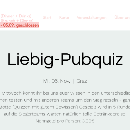
(Dinner + Drinks)
Start
Karte
Veranstaltungen
Über un
(Brunch + Dinner)
 - 05.09. geschlossen
Liebig-Pubquiz
Mi., 05. Nov.
  |  
Graz
 Mittwoch könnt ihr bei uns euer Wissen in den unterschiedli
hen testen und mit anderen Teams um den Sieg rätseln - ga
otte "Quizzen mit gutem Gewissen"! Gespielt wird in 5 Rund
auf die Siegerteams warten natürlich tolle Getränkepreise!
Nenngeld pro Person: 3,00€