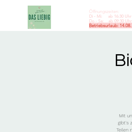
Öffnungszeiten:
Di - Mi: ab 16:30 Uhr 
Do - Sa: ab 09:30
Uhr 
Betriebsurlaub: 14.08.
Bi
Mit u
gibt's
Teilen