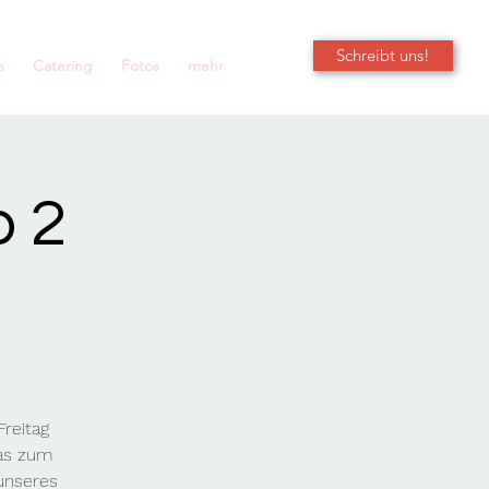
Schreibt uns!
s
Catering
Fotos
mehr
b 2
reitag
pas zum
unseres