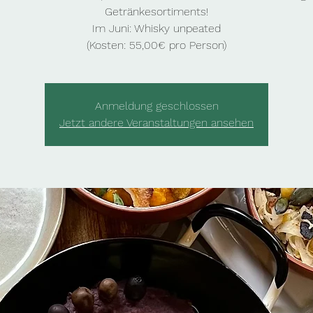
Getränkesortiments!
Im Juni: Whisky unpeated
(Kosten: 55,00€ pro Person)
Anmeldung geschlossen
Jetzt andere Veranstaltungen ansehen