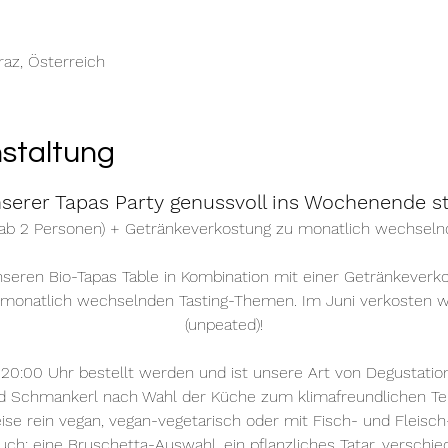
raz, Österreich
nstaltung
nserer Tapas Party genussvoll ins Wochenende st
 (ab 2 Personen) + Getränkeverkostung zu monatlich wechse
unseren Bio-Tapas Table in Kombination mit einer Getränkeverk
monatlich wechselnden Tasting-Themen. Im Juni verkosten w
(unpeated)!
 20:00 Uhr bestellt werden und ist unsere Art von Degustatio
Schmankerl nach Wahl der Küche zum klimafreundlichen Teil
se rein vegan, vegan-vegetarisch oder mit Fisch- und Fleisch-
uch: eine Bruschetta-Auswahl, ein pflanzliches Tatar, versch