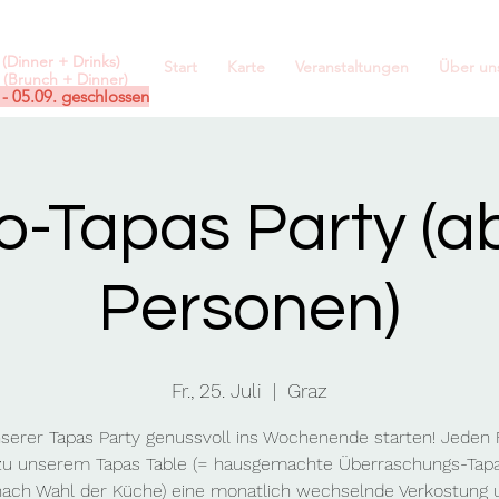
(Dinner + Drinks)
Start
Karte
Veranstaltungen
Über un
(Brunch + Dinner)
 - 05.09. geschlossen
o-Tapas Party (a
Personen)
Fr., 25. Juli
  |  
Graz
nserer Tapas Party genussvoll ins Wochenende starten! Jeden F
 zu unserem Tapas Table (= hausgemachte Überraschungs-Ta
 nach Wahl der Küche) eine monatlich wechselnde Verkostung 