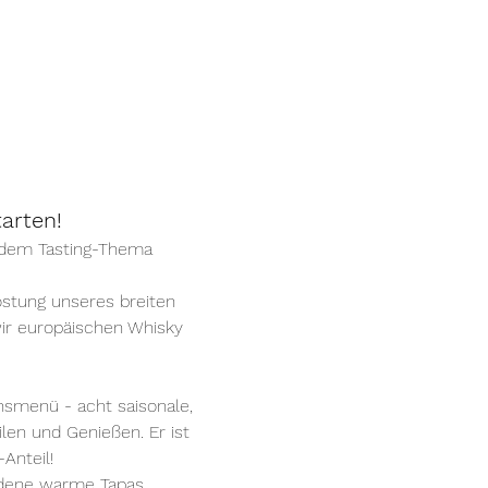
arten!
lndem Tasting-Thema
ostung unseres breiten 
ir europäischen Whisky 
nsmenü - acht saisonale, 
en und Genießen. Er ist 
Anteil! 
iedene warme Tapas 