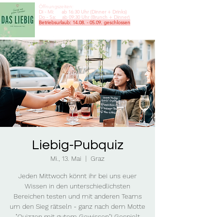
Öffnungszeiten:
Di - Mi: ab 16:30 Uhr (Dinner + Drinks)
Do - Sa: ab 09:30
Uhr (Brunch + Dinner)
Betriebsurlaub:
14.08. - 05.09
. geschlossen
Liebig-Pubquiz
Mi., 13. Mai
  |  
Graz
Jeden Mittwoch könnt ihr bei uns euer
Wissen in den unterschiedlichsten
Bereichen testen und mit anderen Teams
um den Sieg rätseln - ganz nach dem Motte
"Quizzen mit gutem Gewissen"! Gespielt