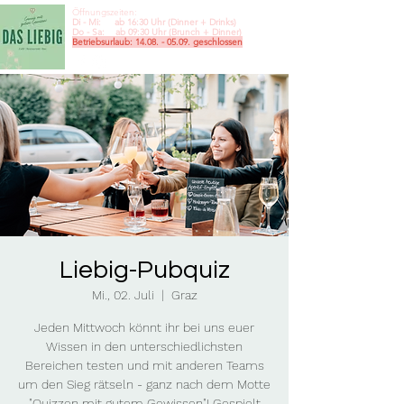
Öffnungszeiten:
Di - Mi: ab 16:30 Uhr (Dinner + Drinks)
Do - Sa: ab 09:30
Uhr (Brunch + Dinner)
Betriebsurlaub:
14.08. - 05.09
. geschlossen
Liebig-Pubquiz
Mi., 02. Juli
  |  
Graz
Jeden Mittwoch könnt ihr bei uns euer
Wissen in den unterschiedlichsten
Bereichen testen und mit anderen Teams
um den Sieg rätseln - ganz nach dem Motte
"Quizzen mit gutem Gewissen"! Gespielt