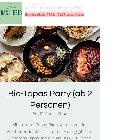
Öffnungszeiten:
Di - Mi: ab 16:30 Uhr (Dinner + Drinks)
Do - Sa: ab 09:30
Uhr (Brunch + Dinner)
Betriebsurlaub:
14.08. - 05.09
. geschlossen
Bio-Tapas Party (ab 2
Personen)
Fr., 17. Apr.
  |  
Graz
Mit unserer Tapas Party genussvoll ins
Wochenende starten! Jeden Freitag gibt's zu
unserem Tapas Table Auszug (= 2 Runden