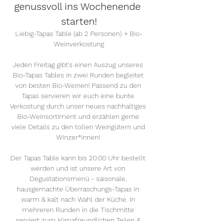
genussvoll ins Wochenende 
starten!
Liebig-Tapas Table (ab 2 Personen) + Bio-
Weinverkostung
Jeden Freitag gibt's einen Auszug unseres 
Bio-Tapas Tables in zwei Runden begleitet 
von besten Bio-Weinen! Passend zu den 
Tapas servieren wir euch eine bunte 
Verkostung durch unser neues nachhaltiges 
Bio-Weinsortiment und erzählen gerne 
viele Details zu den tollen Weingütern und 
Winzer*innen! 
Der Tapas Table kann bis 20:00 Uhr bestellt 
werden und ist unsere Art von 
Degustationsmenü - saisonale, 
hausgemachte Überraschungs-Tapas in 
warm & kalt nach Wahl der Küche. In 
mehreren Runden in die Tischmitte 
serviert zum klimafreundlichen Teilen & 