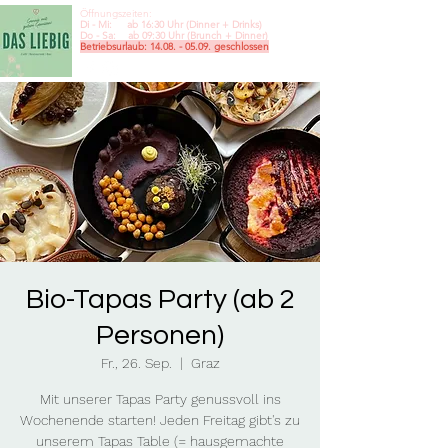
Öffnungszeiten:
Di - Mi: ab 16:30 Uhr (Dinner + Drinks)
Do - Sa: ab 09:30
Uhr (Brunch + Dinner)
Betriebsurlaub:
14.08. - 05.09
. geschlossen
Bio-Tapas Party (ab 2
Personen)
Fr., 26. Sep.
  |  
Graz
Mit unserer Tapas Party genussvoll ins
Wochenende starten! Jeden Freitag gibt's zu
unserem Tapas Table (= hausgemachte