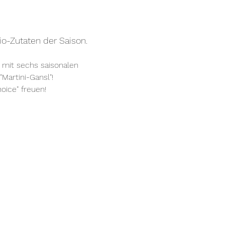
io-Zutaten der Saison.
 mit sechs saisonalen 
artini-Gansl"! 
oice" freuen!