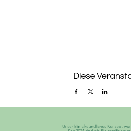
Diese Veransta
Unser klimafreundliches Konzept wur
Seit 2024 sind wir Bio-zertifizier