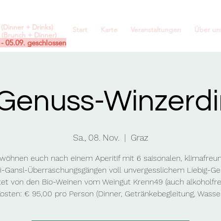
(Dinner + Drinks)
Start
Karte
Veranstaltungen
Über un
(Brunch + Dinner)
 - 05.09. geschlossen
-Genuss-Winzerdi
Sa., 08. Nov.
  |  
Graz
wöhnen euch nach einem Aperitif mit 6 saisonalen, klimafreu
ni-Gansl-Überraschungsgängen voll unvergesslichem Liebig-Ge
tet von den Bio-Weinen vom Weingut Krenn49 (auch alkoholfrei
osten: € 95,00 pro Person (Dinner, Getränkebegleitung, Wasse