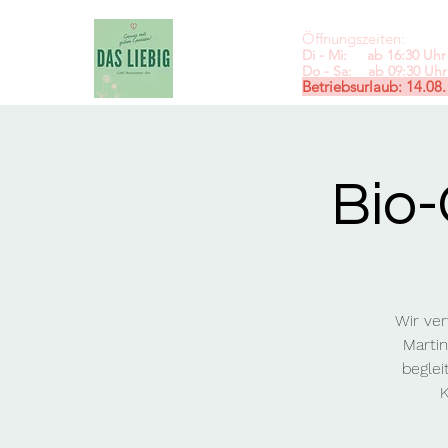
Öffnungszeiten:
Di - Mi: ab 16:30 Uhr 
Do - Sa: ab 09:30
Uhr 
Betriebsurlaub: 14.08.
Bio
Wir ver
Marti
beglei
K