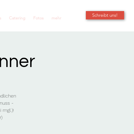
Schreibt uns!
s
Catering
Fotos
mehr
nner
ndlichen
nuss -
 mgl.)!
r)