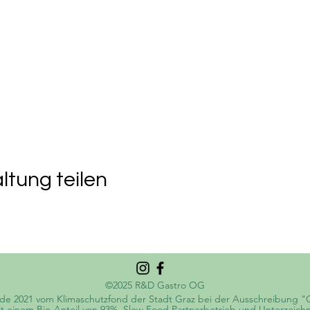
ltung teilen
©2025 R&D Gastro OG
de 2021 vom Klimaschutzfond der Stadt Graz bei der Ausschreibung "C
t mit einem Bio-Anteil von 93%, Slow Food Partnerbetrieb und Unterzeic