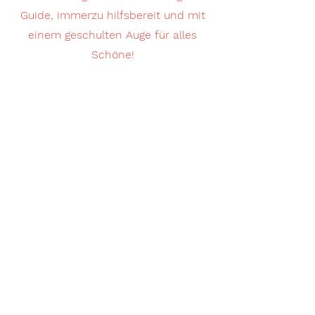
Guide, immerzu hilfsbereit und mit
einem geschulten Auge für alles
Schöne!
Vanessa arbeitet gerade an ihrem
Kunstgeschichte-Doktortitel, doch „nur“ zu
studieren hat ihr nicht gereicht. Unsere
bekennende Bücherliebhaberin hält nicht
nur eine Lehrveranstaltung zu
Literaturrecherche und Bibliotheken an
ihrem Uni-Institut ab, sondern hat sich
während des Studiums, ganz zufällig und
nebenbei, mit diversen Ausbildungen ideal
auf ihre Rolle als Liebig-Gastgeberin
vorbereitet. Zum einen ist wohl zu
erwähnen, dass Vanessa dipl.
Ernährungstrainerin ist, was z.B. bedeutet,