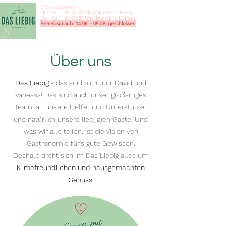
Öffnungszeiten:
Di - Mi: ab 16:30 Uhr (Dinner + Drinks)
Do - Sa: ab 09:30
Uhr (Brunch + Dinner)
Betriebsurlaub:
14.08. - 05.09
. geschlossen
Über uns
Das Liebig
- das sind nicht nur David und
Vanessa! Das sind auch unser großartiges
Team, all unsere Helfer und Unterstützer
und natürlich unsere lieb(ig)en Gäste. Und
was wir alle teilen, ist die Vision von
Gastronomie für's gute Gewissen.
Deshalb dreht sich im Das Liebig alles um
klimafreundlichen und hausgemachten
Genuss
!