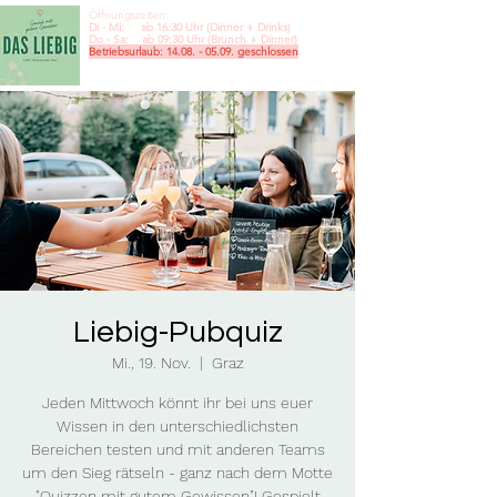
Öffnungszeiten:
Di - Mi: ab 16:30 Uhr (Dinner + Drinks)
Do - Sa: ab 09:30
Uhr (Brunch + Dinner)
Betriebsurlaub:
14.08. - 05.09
. geschlossen
Liebig-Pubquiz
Mi., 19. Nov.
  |  
Graz
Jeden Mittwoch könnt ihr bei uns euer
Wissen in den unterschiedlichsten
Bereichen testen und mit anderen Teams
um den Sieg rätseln - ganz nach dem Motte
"Quizzen mit gutem Gewissen"! Gespielt