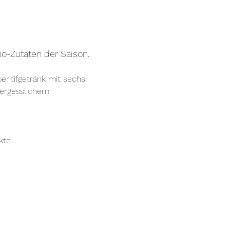
io-Zutaten der Saison.
ritifgetränk mit sechs 
vergesslichem
kte