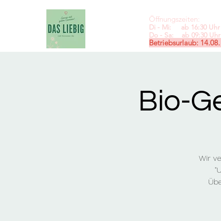
Öffnungszeiten:
Di - Mi: ab 16:30 Uhr 
Do - Sa: ab 09:30
Uhr 
Betriebsurlaub: 14.08.
Bio-G
Wir v
"
Übe