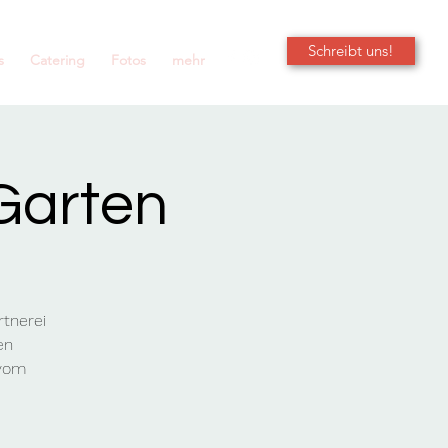
Schreibt uns!
s
Catering
Fotos
mehr
Garten
tnerei
en
 vom