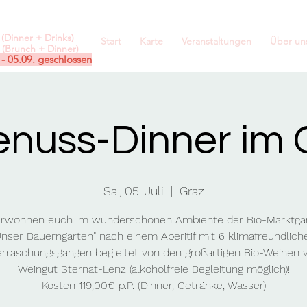
(Dinner + Drinks)
Start
Karte
Veranstaltungen
Über un
(Brunch + Dinner)
 - 05.09. geschlossen
enuss-Dinner im 
Sa., 05. Juli
  |  
Graz
erwöhnen euch im wunderschönen Ambiente der Bio-Marktgär
Unser Bauerngarten" nach einem Aperitif mit 6 klimafreundlich
rraschungsgängen begleitet von den großartigen Bio-Weinen
Weingut Sternat-Lenz (alkoholfreie Begleitung möglich)!
Kosten 119,00€ p.P. (Dinner, Getränke, Wasser)