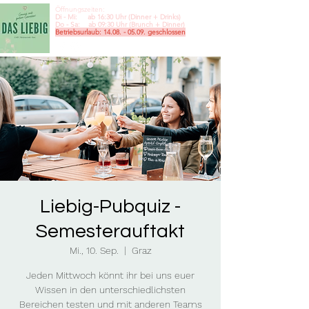
Öffnungszeiten:
Di - Mi: ab 16:30 Uhr (Dinner + Drinks)
Do - Sa: ab 09:30
Uhr (Brunch + Dinner)
Betriebsurlaub:
14.08. - 05.09
. geschlossen
Liebig-Pubquiz -
Semesterauftakt
Mi., 10. Sep.
  |  
Graz
Jeden Mittwoch könnt ihr bei uns euer
Wissen in den unterschiedlichsten
Bereichen testen und mit anderen Teams